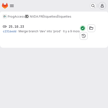
Page d'accueil
Passer au contenu principal
M
ProgAccess
NVDA.FR
Étiquettes
Étiquettes
25.10.23
c2316edd
·
Merge branch 'dev' into 'prod'
·
Il y a 9 mois