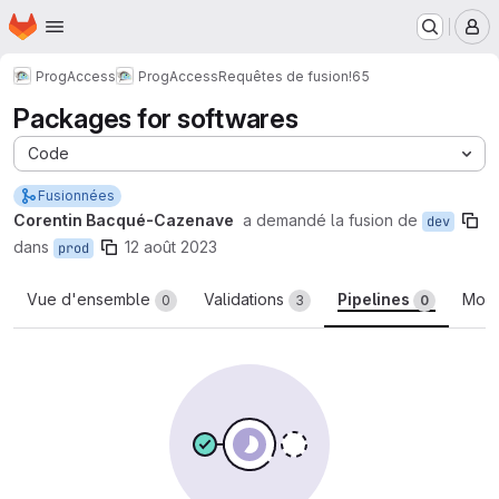
Page d'accueil
Passer au contenu principal
M
ProgAccess
ProgAccess
Requêtes de fusion
!65
Packages for softwares
Code
Fusionnées
Corentin Bacqué-Cazenave
a demandé la fusion de
dev
dans
12 août 2023
prod
Vue d'ensemble
Validations
Pipelines
Modi
0
3
0