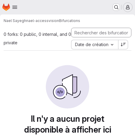
Page d'accueil
Passer au contenu principal
M
Nael Sayegh
nael-accessvision
Bifurcations
0 forks: 0 public, 0 internal, and 0
private
Date de création
Il n'y a aucun projet
disponible à afficher ici