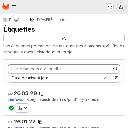
Page d'accueil
Passer au contenu principal
M
ProgAccess
NVDA.FR
Étiquettes
Étiquettes
Les étiquettes permettent de marquer des moments spécifiques
importants dans l'historique du projet.
Sort by:
Date de mise à jour
26.03.29
2bc769a2
·
Merge branch 'dev' into 'prod'
·
Il y a 4 mois
Télécharger
26.01.22
07178f92
·
Merge branch 'dev' into 'prod'
·
Il y a 6 mois